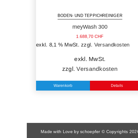
BODEN- UND TEPPICHREINIGER
meyWash 300
1.688,70
CHF
exkl. 8,1 % MwSt.
zzgl.
Versandkosten
exkl. MwSt.
zzgl.
Versandkosten
Warenkorb
Details
Made with Love by
schoepfer
© Copyrights
202