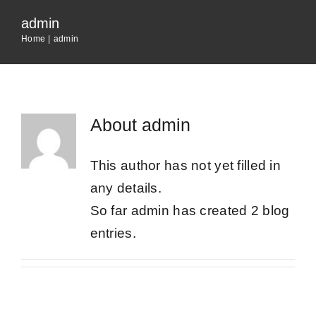
Accueil
admin
Home
admin
L’entreprise
Services
About
admin
Boutique
This author has not yet filled in
any details.
Actualités
So far admin has created 2 blog
entries.
Postes à pourvoir
Contact